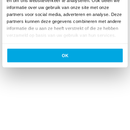
en om ons websiteverkeer te analyseren. Ook delen we
Branding
/
Packaging
informatie over uw gebruik van onze site met onze
Cras justo odio, dapibus ac facilisis in, egestas eget quam. Nulla
partners voor social media, adverteren en analyse. Deze
vitae elit libero, a pharetra augue. Morbi leo risus, porta ac
partners kunnen deze gegevens combineren met andere
consectetur ac, vestibulum at eros. Praesent commodo cursus
magna, vel scelerisque nisl consectetur et. Donec ullamcorper nulla
informatie die u aan ze heeft verstrekt of die ze hebben
non metus auctor fringilla.
verzameld op basis van uw gebruik van hun services.
Copyright Intres BV • All Rights Reserved
OK