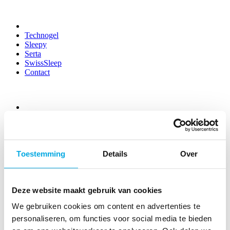
Technogel
Sleepy
Serta
SwissSleep
Contact
Technogel
Sleepy
Serta
SwissSleep
Contact
Toestemming
Details
Over
Tag
Deze website maakt gebruik van cookies
Packaging
We gebruiken cookies om content en advertenties te
personaliseren, om functies voor social media te bieden
Bakery Packaging