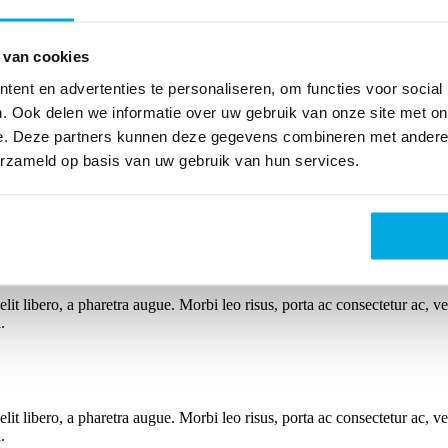
e elit libero, a pharetra augue. Morbi leo risus, porta ac consectetur ac
 van cookies
.
ent en advertenties te personaliseren, om functies voor social
. Ook delen we informatie over uw gebruik van onze site met on
e. Deze partners kunnen deze gegevens combineren met andere i
e elit libero, a pharetra augue. Morbi leo risus, porta ac consectetur ac
erzameld op basis van uw gebruik van hun services.
.
e elit libero, a pharetra augue. Morbi leo risus, porta ac consectetur ac
.
e elit libero, a pharetra augue. Morbi leo risus, porta ac consectetur ac
.