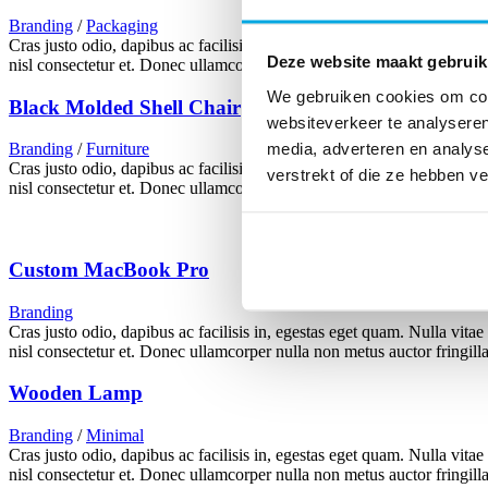
Branding
/
Packaging
Cras justo odio, dapibus ac facilisis in, egestas eget quam. Nulla vita
Deze website maakt gebruik
nisl consectetur et. Donec ullamcorper nulla non metus auctor fringilla
We gebruiken cookies om cont
Black Molded Shell Chair
websiteverkeer te analyseren
media, adverteren en analys
Branding
/
Furniture
Cras justo odio, dapibus ac facilisis in, egestas eget quam. Nulla vita
verstrekt of die ze hebben v
nisl consectetur et. Donec ullamcorper nulla non metus auctor fringilla
Custom MacBook Pro
Branding
Cras justo odio, dapibus ac facilisis in, egestas eget quam. Nulla vita
nisl consectetur et. Donec ullamcorper nulla non metus auctor fringilla
Wooden Lamp
Branding
/
Minimal
Cras justo odio, dapibus ac facilisis in, egestas eget quam. Nulla vita
nisl consectetur et. Donec ullamcorper nulla non metus auctor fringilla