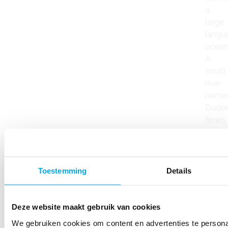
a
large
langu
ocean
A
small
river
name
Dude
flows
by
their
place
and
Toestemming
Details
suppl
it
with
Deze website maakt gebruik van cookies
the
We gebruiken cookies om content en advertenties te personal