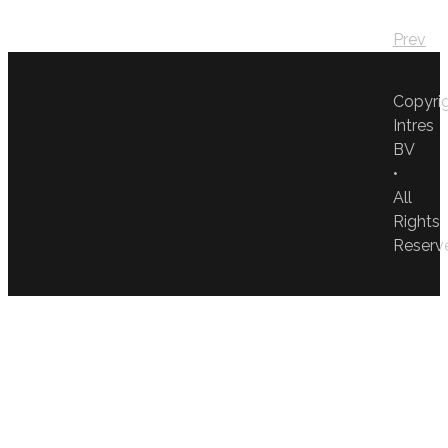
Prev
Copyri
Intres
BV
•
All
Rights
Reserv