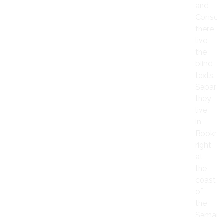
and
Conso
there
live
the
blind
texts.
Separ
they
live
in
Book
right
at
the
coast
of
the
Seman