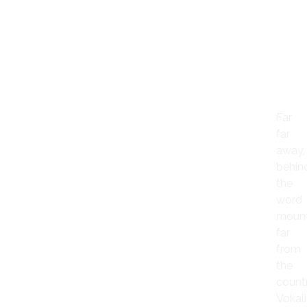
Websi
Share
Pro
Titl
Far
far
away,
behin
the
word
mount
far
from
the
count
Vokal