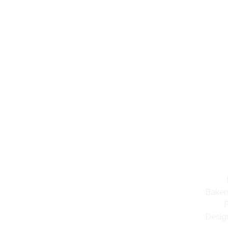
B
P
Client
Baker
Skills
Desig