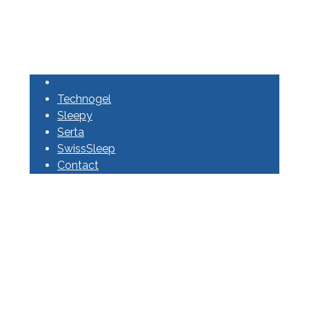
Technogel
Sleepy
Serta
SwissSleep
Contact