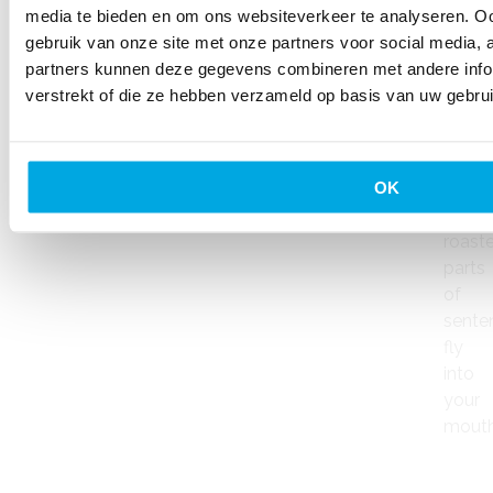
neces
media te bieden en om ons websiteverkeer te analyseren. Oo
regelia
gebruik van onze site met onze partners voor social media,
It
partners kunnen deze gegevens combineren met andere infor
is
verstrekt of die ze hebben verzameld op basis van uw gebru
a
parad
countr
OK
in
which
roast
parts
of
sente
fly
into
your
mouth