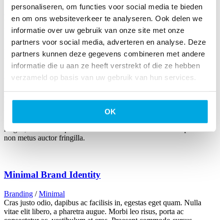
personaliseren, om functies voor social media te bieden
Branding
/
Furniture
en om ons websiteverkeer te analyseren. Ook delen we
Cras justo odio, dapibus ac facilisis in, egestas eget quam. Nulla
vitae elit libero, a pharetra augue. Morbi leo risus, porta ac
informatie over uw gebruik van onze site met onze
consectetur ac, vestibulum at eros. Praesent commodo cursus
partners voor social media, adverteren en analyse. Deze
magna, vel scelerisque nisl consectetur et. Donec ullamcorper nulla
partners kunnen deze gegevens combineren met andere
non metus auctor fringilla.
informatie die u aan ze heeft verstrekt of die ze hebben
Wooden Lamp
verzameld op basis van uw gebruik van hun services.
Branding
/
Minimal
Cras justo odio, dapibus ac facilisis in, egestas eget quam. Nulla
OK
vitae elit libero, a pharetra augue. Morbi leo risus, porta ac
consectetur ac, vestibulum at eros. Praesent commodo cursus
magna, vel scelerisque nisl consectetur et. Donec ullamcorper nulla
non metus auctor fringilla.
Minimal Brand Identity
Branding
/
Minimal
Cras justo odio, dapibus ac facilisis in, egestas eget quam. Nulla
vitae elit libero, a pharetra augue. Morbi leo risus, porta ac