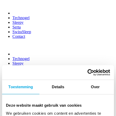
Technogel
Sleepy
Serta
SwissSleep
Contact
Technogel
Sleepy
Serta
SwissSleep
Contact
Toestemming
Details
Over
Category
Branding
Deze website maakt gebruik van cookies
Black Molded Shell Chair
We gebruiken cookies om content en advertenties te